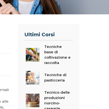
Ultimi Corsi
Tecniche
base di
coltivazione e
raccolta
Tecniche di
pasticceria
rsali
Tecnico delle
produzioni
 alle
norcino-
le,
casearie