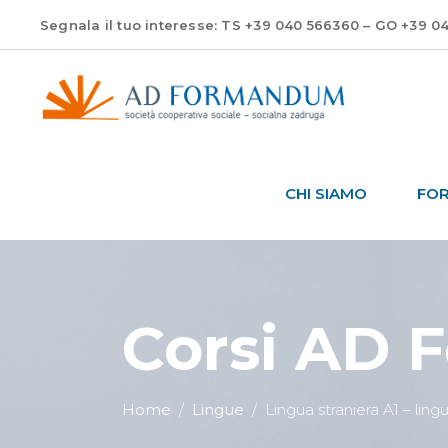
Segnala il tuo interesse: TS +39 040 566360 – GO +39 0
CHI SIAMO
FO
Corsi AD
Home
/
Lingue
/
Lingua straniera A1 – ling