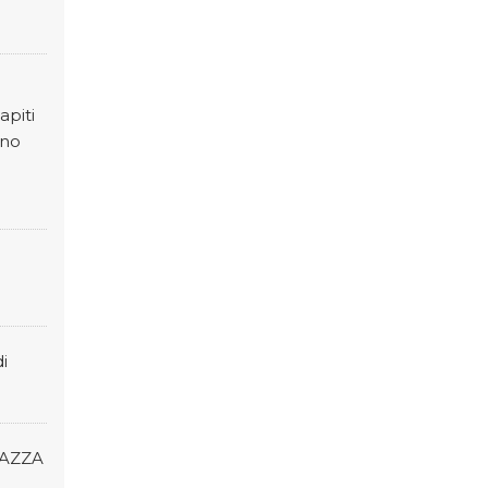
apiti
ono
i
PIAZZA