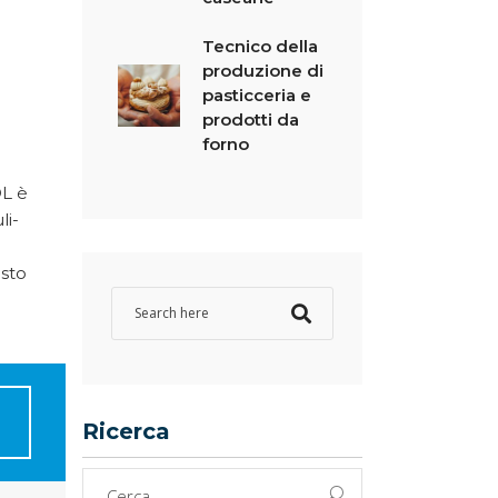
Tecnico della
produzione di
pasticceria e
prodotti da
forno
OL è
li-
esto
Ricerca
Cerca