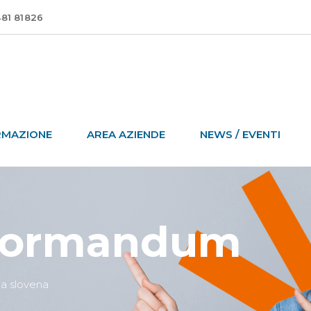
481 81826
RMAZIONE
AREA AZIENDE
NEWS / EVENTI
 Formandum
ua slovena