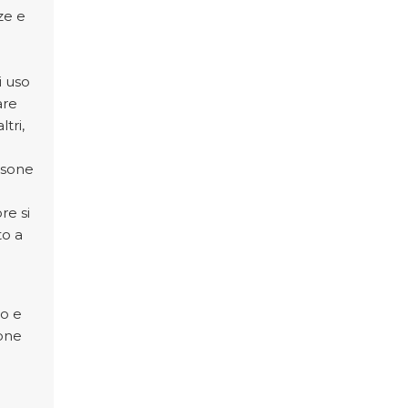
ze e
i uso
are
tri,
rsone
re si
to a
o e
ione