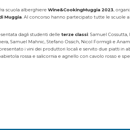
fra scuola alberghiere
Wine&CookingMuggia 2023
, organ
di Muggia
. Al concorso hanno partecipato tutte le scuole
ntata dagli studenti delle
terze classi
: Samuel Cossutta, 
gnera, Samuel Mahnic, Stefano Ossich, Nicol Formigli e An
resentato i vini dei produttori locali e servito due piatti in 
rbabietola rossa e salicornia e agnello con cavolo rosso e spe