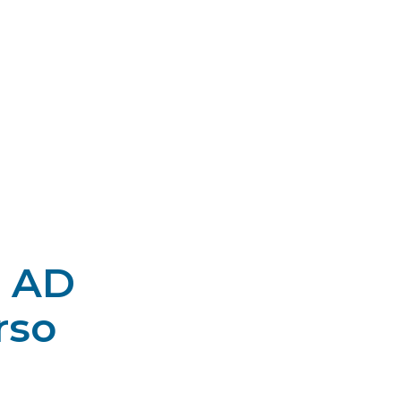
a AD
rso