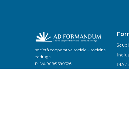
For
Scuol
società cooperativa sociale – socialna
Inclu
zadruga
P. IVA 00861390326
PIAZZ
Agric
Tutti 
Via Ginnastica, 72 – 34142 TRIESTE (TS)
Via della Croce, 3 - 34170 GORIZIA
(GO)
info@adformandum.org