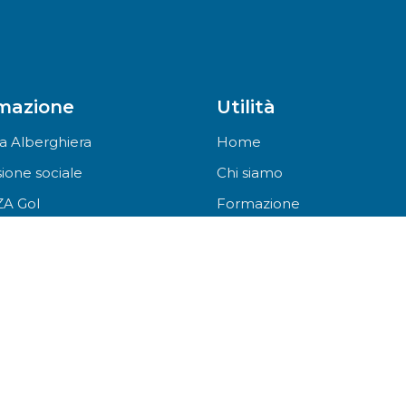
mazione
Utilità
a Alberghiera
Home
sione sociale
Chi siamo
A Gol
Formazione
oltura
News / Eventi
i nostri corsi
Trasparenza
Contatti