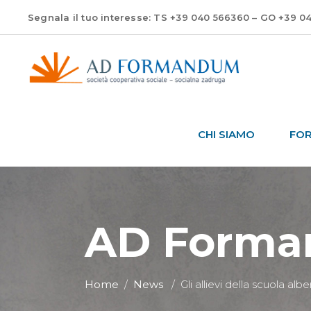
Segnala il tuo interesse: TS +39 040 566360 – GO +39 0
CHI SIAMO
FO
AD Form
Home
/
News
/
Gli allievi della scuola