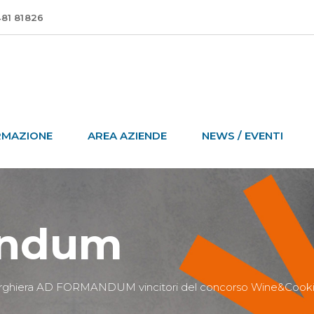
481 81826
RMAZIONE
AREA AZIENDE
NEWS / EVENTI
andum
 alberghiera AD FORMANDUM vincitori del concorso Wine&Coo