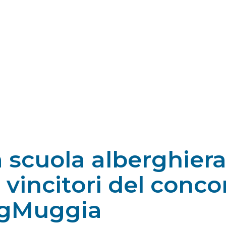
lla scuola alberghier
ncitori del conco
gMuggia