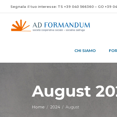
Segnala il tuo interesse: TS +39 040 566360 – GO +39 0
CHI SIAMO
FO
August 20
Home
/
2024
/
August