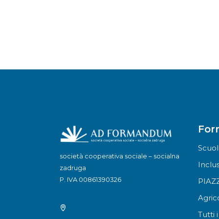
For
Scuol
società cooperativa sociale – socialna
Inclu
zadruga
P. IVA 00861390326
PIAZZ
Agric
Tutti 