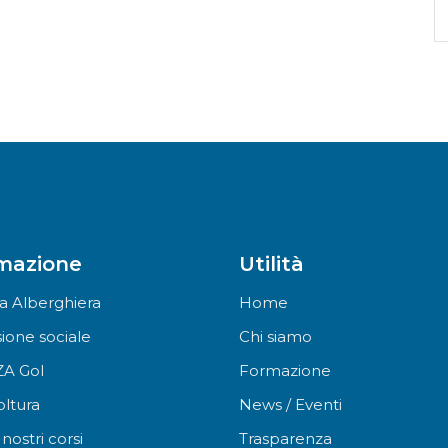
C
pe
mazione
Utilità
a Alberghiera
Home
sione sociale
Chi siamo
A Gol
Formazione
oltura
News / Eventi
i nostri corsi
Trasparenza