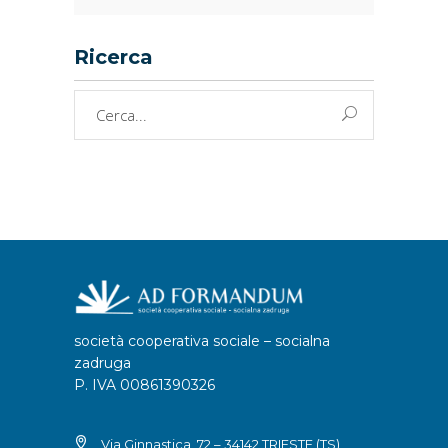
Ricerca
Cerca
per:
società cooperativa sociale – socialna
zadruga
P. IVA 00861390326
Via Ginnastica, 72 – 34142 TRIESTE (TS)