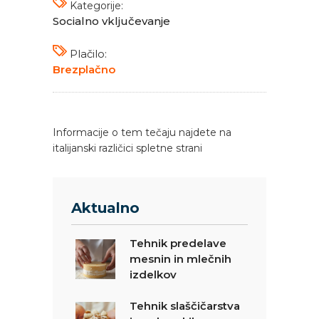
Kategorije:
Socialno vključevanje
Plačilo:
Brezplačno
Informacije o tem tečaju najdete na
italijanski različici spletne strani
Aktualno
Tehnik predelave
mesnin in mlečnih
izdelkov
Tehnik slaščičarstva