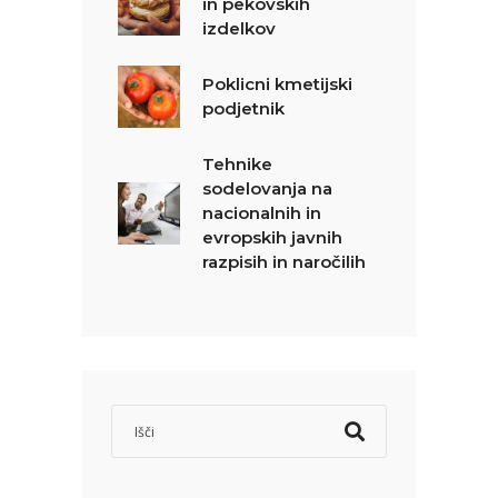
in pekovskih
izdelkov
Poklicni kmetijski
podjetnik
Tehnike
sodelovanja na
nacionalnih in
evropskih javnih
razpisih in naročilih