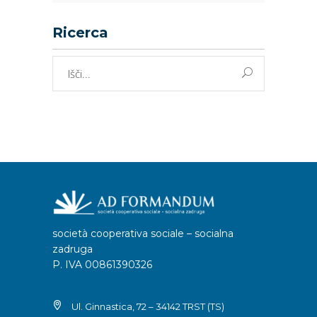
Ricerca
Išči:
società cooperativa sociale – socialna
zadruga
P. IVA 00861390326
Ul. Ginnastica, 72 – 34142 TRST (TS)