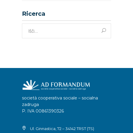
Ricerca
Išči:
società cooperativa sociale – socialna
zadruga
P. IVA 00861390326
Ul. Ginnastica, 72 – 34142 TRST (TS)