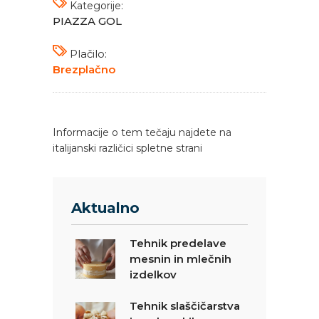
Kategorije:
PIAZZA GOL
Plačilo:
Brezplačno
Informacije o tem tečaju najdete na
italijanski različici spletne strani
Aktualno
Tehnik predelave
mesnin in mlečnih
izdelkov
Tehnik slaščičarstva