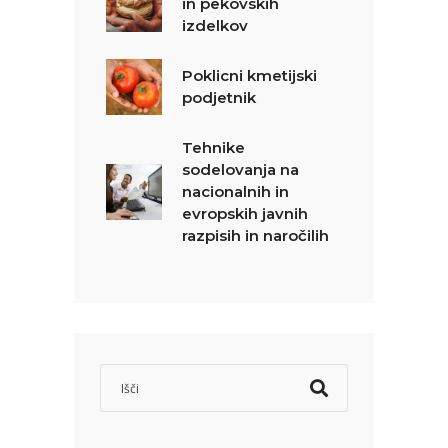
in pekovskih
izdelkov
Poklicni kmetijski
podjetnik
Tehnike
sodelovanja na
nacionalnih in
evropskih javnih
razpisih in naročilih