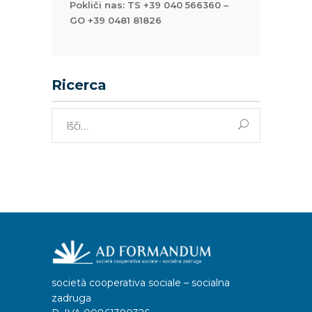
Pokliči nas: TS +39 040 566360 –
GO +39 0481 81826
Ricerca
Išči:
società cooperativa sociale – socialna
zadruga