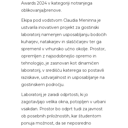
Awards 2024 v kategoriji notranjega
oblikovanja/prenove.
Ekipa pod vodstvom Claudia Meninna je
ustvarila inovativen projekt za gostinski
laboratorij namenjen usposabljanju bodočih
kuharjev, natakarjev in slaščičarjev ter ga
spremenil v vrhunsko učno okolje. Prostor,
opremljen z najsodobnejšo opremo in
tehnologijo, je zasnovan kot dinamičen
laboratorij, v središču katerega so postavili
raziskave, ustvarjalnost in usposabljanje na
gostinskem področju.
Laboratorij je zaradi odprtosti, ki jo
zagotavljajo velika okna, potopljen v urbani
vsakdan. Prostor bo odprt tudi za javnost
ob posebnih priložnostih, kar študentom
ponuja možnost, da se neposredno