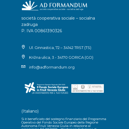
società cooperativa sociale – socialna
zadruga
P. IVA 00861390326
Ul. Ginnastica, 72 – 34142 TRST (TS)
Križna ulica, 3 - 34170 GORICA (GO)
info@adformandum.org
(Italiano)
Si è beneficiato del sostegno finanziario del Programma
Operativo del Fondo Sociale Europeo della Regione
Autonoma Friuli Venezia Giulia in relazione al