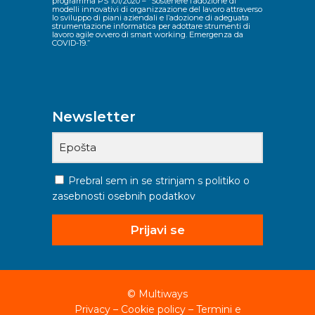
programma PS 101/2020 – “Sostenere l’adozione di
modelli innovativi di organizzazione del lavoro attraverso
lo sviluppo di piani aziendali e l’adozione di adeguata
strumentazione informatica per adottare strumenti di
lavoro agile ovvero di smart working. Emergenza da
COVID-19.”
Newsletter
Prebral sem in se strinjam s
politiko o
zasebnosti
osebnih podatkov
Prijavi se
©
Multiways
Privacy
–
Cookie policy
–
Termini e