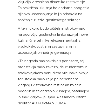
vključijo v resnično dinamiko restavracije.
Ta praktična izkušnja bo dodatno obogatila
njihovo usposabljanje in jih pripravila na
soočanje z izzivi gostinskega sektorja.
V tem okolju bodo učitelji in strokovnjaki
na področju gostinstva lahko razvijali nove
kulinarične tehnike, eksperimentirali z
visokokakovostnimi sestavinami in
usposabljali prihodnje generacije.
»Ta nagrada nas navdaja s ponosom, saj
predstavlja našo zavezo, da študentom in
strokovnjakom ponudimo vrhunsko okolje
ter uteleša našo željo po nenehnem
vlaganju v strokovno rast naših mladih,
bodočih in talentiranih kuharjev, natakarjev
in slaščičarjev« je izjavil Alessandro Infanti,
direktor AD FORMANDUMA.