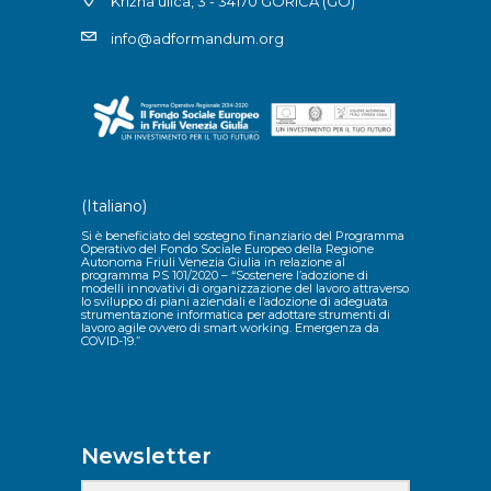
Križna ulica, 3 - 34170 GORICA (GO)
info@adformandum.org
(Italiano)
Si è beneficiato del sostegno finanziario del Programma
Operativo del Fondo Sociale Europeo della Regione
Autonoma Friuli Venezia Giulia in relazione al
programma PS 101/2020 – “Sostenere l’adozione di
modelli innovativi di organizzazione del lavoro attraverso
lo sviluppo di piani aziendali e l’adozione di adeguata
strumentazione informatica per adottare strumenti di
lavoro agile ovvero di smart working. Emergenza da
COVID-19.”
Newsletter